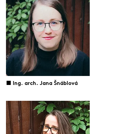
⬛️ Ing. arch. Jana Šnáblová