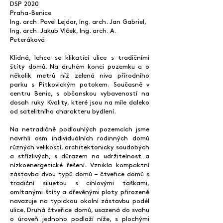
DSP 2020
Praha-Benice
Ing. arch. Pavel Lejdar, Ing. arch. Jan Gabriel,
Ing. arch. Jakub Vlček, Ing. arch. A.
Peteráková
Klidná, lehce se klikatící ulice s tradičními
štíty domů. Na druhém konci pozemku a o
několik metrů níž zelená niva přírodního
parku s Pitkovickým potokem. Současně v
centru Benic, s občanskou vybaveností na
dosah ruky. Kvality, které jsou na míle daleko
od satelitního charakteru bydlení.
Na netradičně podlouhlých pozemcích jsme
navrhli osm individuálních rodinných domů
různých velikostí, architektonicky soudobých
a střízlivých, s důrazem na udržitelnost a
nízkoenergetické řešení. Vznikla kompaktní
zástavba dvou typů domů – čtveřice domů s
tradiční siluetou s cihlovými taškami,
omítanými štíty a dřevěnými ploty přirozeně
navazuje na typickou okolní zástavbu podél
ulice. Druhá čtveřice domů, usazená do svahu
o úroveň jednoho podlaží níže, s plochými