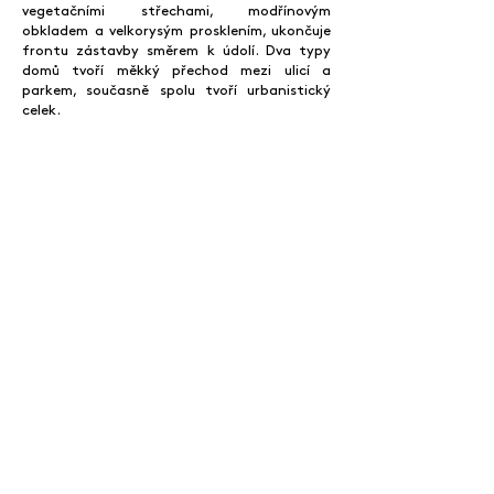
vegetačními střechami, modřínovým
obkladem a velkorysým prosklením, ukončuje
frontu zástavby směrem k údolí. Dva typy
domů tvoří měkký přechod mezi ulicí a
parkem, současně spolu tvoří urbanistický
celek.